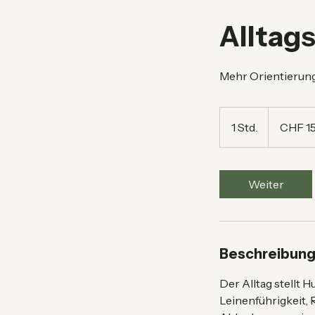
Alltags
Mehr Orientierung
150
Schweizer
1 Std.
1
CHF 1
Franken
S
t
d
Weiter
Beschreibun
Der Alltag stellt