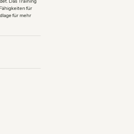
re Umgang mit
det. Das Training
Fähigkeiten für
dlage für mehr