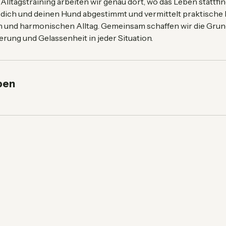
 Rückruf, Hundebegegnungen, Impulskontrolle oder der siche
lltagstraining arbeiten wir genau dort, wo das Leben stattfin
uf dich und deinen Hund abgestimmt und vermittelt praktische 
 und harmonischen Alltag. Gemeinsam schaffen wir die Grun
erung und Gelassenheit in jeder Situation.
ben