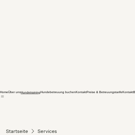
Home
Über uns
Hundebetreuung buchen
Kontakt
Preise & Betreuungstarife
Kontakt
B
Hundetraining