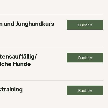
n und Junghundkurs
Buchen
tensauffällig/
Buchen
iche Hunde
straining
Buchen