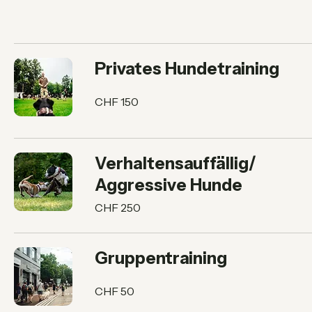
Startseite
Services
Privates Hundetraining
150
CHF 150
Schweizer
Franken
Verhaltensauffällig/
Aggressive Hunde
250
CHF 250
Schweizer
Franken
Gruppentraining
50
CHF 50
Schweizer