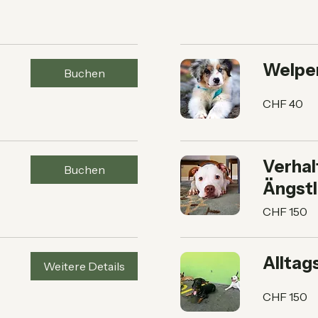
Welpe
Buchen
40
CHF 40
Schweizer
Franken
Verhal
Buchen
Ängstl
150
CHF 150
Schweizer
Franken
Alltag
Weitere Details
150
CHF 150
Schweizer