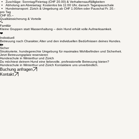
1–2 Tage pro Woche
Absolute Freiheit für deine Planung.
CHF 65.00
*Alle Preise verstehen sich zuzüglich der gesetzlichen Mehrwertsteuer.
Ferienbetreuung
Während deiner Ferien lebt dein Hund bei uns in familiärer Atmosphäre und wird individuell be
Zuschläge: Sonntag/Feiertag (CHF 20.00) & Verhaltensauffälligkeiten
Abholung am Abreisetag: Kostenlos bis 11:00 Uhr, danach Tagespauschale
Hundetransport: Zürich & Umgebung ab CHF 1.00/km oder Pauschal Fr. 20.-
pro Tag
CHF 85.–
Qualitätssicherung & Vorteile
🐾
Familiär
Kleine Gruppen statt Massenhaltung – dein Hund erhält volle Aufmerksamkeit.
❤️
Individuell
Betreuung nach Charakter, Alter und den individuellen Bedürfnissen deines Hundes.
🏡
Sicher
Strukturierte, hundegerechte Umgebung für maximales Wohlbefinden und Sicherheit.
Jetzt Betreuungsplatz reservieren
Hundeschule in Winterthur und Zürich
Du möchtest deinem Hund eine liebevolle, professionelle Betreuung bieten?
Hundeschule in Winterthur und Zürich Kontaktiere uns unverbindlich.
Buchung anfragen
Kontakt