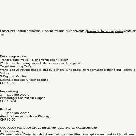
Home
Über uns
Hundetraining
Hundebetreuung buchen
Kontakt
Kontakt
B
Preise & Betreuungstarife
Betreuungsservice
Transparente Preise – Keine versteckten Kosten
Wähle das Betreuungsmodell, das zu deinem Hund passt.
Tagesbetreuung Tarife
Wähle das Betreuungsmodell, das zu deinem Hund passt. Je regelmässiger dein Hund kommt, desto
Vollzeit
5 Tage pro Woche
Maximale Routine für deinen Hund.
CHF 50.00
Regelmässig
3–4 Tage pro Woche
Beständiger Kontakt zur Gruppe.
CHF 55–60
Flexibel