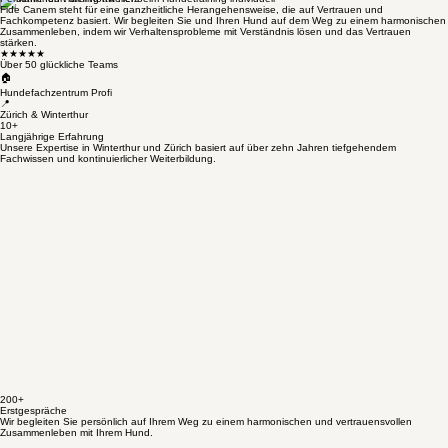
Persönliches Training mit Herz
Fide Canem steht für eine ganzheitliche Herangehensweise, die auf Vertrauen und
Fachkompetenz basiert. Wir begleiten Sie und Ihren Hund auf dem Weg zu einem harmonischen
Zusammenleben, indem wir Verhaltensprobleme mit Verständnis lösen und das Vertrauen
stärken.
★★★★★
Über 50 glückliche Teams
🏠
Hundefachzentrum Profi
📍
Zürich & Winterthur
10+
Langjährige Erfahrung
Unsere Expertise in Winterthur und Zürich basiert auf über zehn Jahren tiefgehendem
Fachwissen und kontinuierlicher Weiterbildung.
200+
Erstgespräche