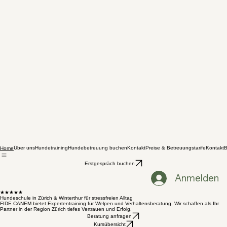
Über uns
Hundetraining
Hundebetreuung buchen
Kontakt
Preise & Betreuungstarife
Kontakt
B
Home
Erstgespräch buchen
Anmelden
★★★★★
Hundeschule in Zürich & Winterthur für stressfreien Alltag
FIDE CANEM bietet Expertentraining für Welpen und Verhaltensberatung. Wir schaffen als Ihr