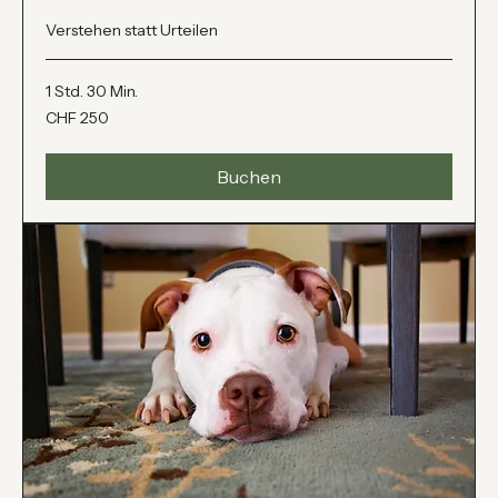
Hunde
Verstehen statt Urteilen
1 Std. 30 Min.
250
CHF 250
Schweizer
Franken
Buchen