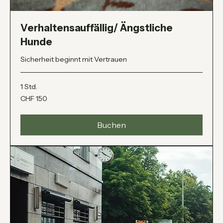
Verhaltensauffällig/ Ängstliche
Hunde
Sicherheit beginnt mit Vertrauen
1 Std.
150
CHF 150
Schweizer
Franken
Buchen