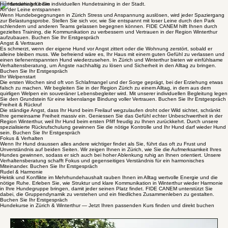
Partner in der Region Zürich tiefes Vertrauen und Erfolg.
Beratung anfragen
Kursübersicht
Hundetraining für Sie
An der Leine entspannen
Wenn Hundebegegnungen in Zürich Stress und Anspannung auslösen, wird jeder Spaziergang
zur Belastungsprobe. Stellen Sie sich vor, wie Sie entspannt mit loser Leine durch den Park
schlendern und anderen Teams gelassen begegnen können. FIDE CANEM hilft Ihnen durch
gezieltes Training, die Kommunikation zu verbessern und Vertrauen in der Region Winterthur
aufzubauen. Buchen Sie Ihr Erstgespräch
Angst & Vertrauen
Es schmerzt, wenn der eigene Hund vor Angst zittert oder die Wohnung zerstört, sobald er
alleine bleiben muss. Wie befreiend wäre es, Ihr Haus mit einem guten Gefühl zu verlassen und
einen tiefenentspannten Hund wiederzusehen. In Zürich und Winterthur bieten wir einfühlsame
Verhaltensberatung, um Ängste nachhaltig zu lösen und Sicherheit in den Alltag zu bringen.
Buchen Sie Ihr Erstgespräch
Ihr Welpenstart
Die ersten Wochen sind oft von Schlafmangel und der Sorge geprägt, bei der Erziehung etwas
falsch zu machen. Wir begleiten Sie in der Region Zürich zu einem Alltag, in dem aus dem
quirligen Welpen ein souveräner Lebensbegleiter wird. Mit unserer individuellen Begleitung legen
Sie den Grundstein für eine lebenslange Bindung voller Vertrauen. Buchen Sie Ihr Erstgespräch
Freiheit & Rückruf
Die ständige Angst, dass Ihr Hund beim Freilauf wegzulaufen droht oder Wild sichtet, schränkt
Ihre gemeinsame Freiheit massiv ein. Geniessen Sie das Gefühl echter Unbeschwertheit in der
Region Winterthur, weil Ihr Hund beim ersten Pfiff freudig zu Ihnen zurückkehrt. Durch unsere
spezialisierte Rückrufschulung gewinnen Sie die nötige Kontrolle und Ihr Hund darf wieder Hund
sein. Buchen Sie Ihr Erstgespräch
Fokus & Verhalten
Wenn Ihr Hund draussen alles andere wichtiger findet als Sie, führt das oft zu Frust und
Unverständnis auf beiden Seiten. Wir zeigen Ihnen in Zürich, wie Sie die Aufmerksamkeit Ihres
Hundes gewinnen, sodass er sich auch bei hoher Ablenkung ruhig an Ihnen orientiert. Unsere
Verhaltensberatung schafft Fokus und gegenseitiges Verständnis für ein harmonisches
Miteinander. Buchen Sie Ihr Erstgespräch
Rudel & Harmonie
Hektik und Konflikte im Mehrhundehaushalt rauben Ihnen im Alltag wertvolle Energie und die
nötige Ruhe. Erleben Sie, wie Struktur und klare Kommunikation in Winterthur wieder Harmonie
in Ihre Hundegruppe bringen, damit jeder seinen Platz findet. FIDE CANEM unterstützt Sie
dabei, die Gruppendynamik zu verstehen und ein friedliches Zusammenleben zu gestalten.
Buchen Sie Ihr Erstgespräch
Hundekurse in Zürich & Winterthur — Jetzt Ihren passenden Kurs finden und direkt buchen