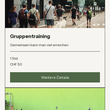
Gruppentraining
Gemeinsam kann man viel erreichen
1 Std.
50
CHF 50
Schweizer
Franken
Weitere Details