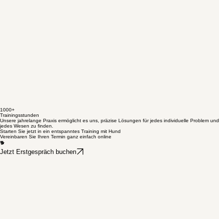
Wir begleiten Sie persönlich auf Ihrem Weg zu einem harmonischen und vertrauensvollen
Zusammenleben mit Ihrem Hund.
1000+
Trainingsstunden
Unsere jahrelange Praxis ermöglicht es uns, präzise Lösungen für jedes individuelle Problem und
jedes Wesen zu finden.
Starten Sie jetzt in ein entspanntes Training mit Hund
Vereinbaren Sie Ihren Termin ganz einfach online
🐕
Jetzt Erstgespräch buchen