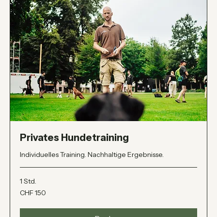
Privates Hundetraining
Individuelles Training. Nachhaltige Ergebnisse.
1 Std.
150
CHF 150
Schweizer