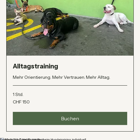
Alltagstraining
Mehr Orientierung. Mehr Vertrauen. Mehr Alltag.
1 Std.
150
CHF 150
Schweizer
Franken
Buchen